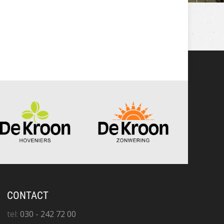
CONTACT
tel:
030 - 242 72 00