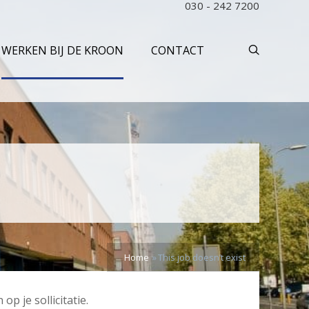
030 - 242 7200
WERKEN BIJ DE KROON
CONTACT
Home
This job doesn’t exist
p je sollicitatie.