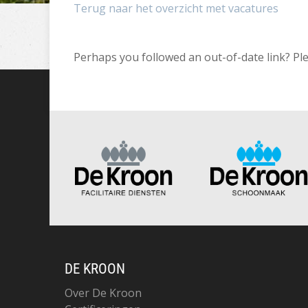
Terug naar het overzicht met vacatures
Perhaps you followed an out-of-date link? Pl
DE KROON
Over De Kroon