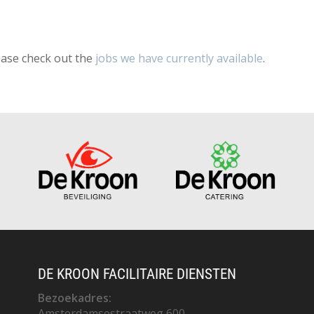
ease check out the
jobs we have currently available
.
DE KROON FACILITAIRE DIENSTEN
Bezoekadres:
Amsterdamsestraatweg 600