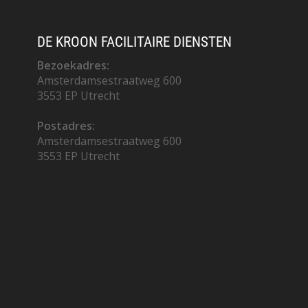
DE KROON FACILITAIRE DIENSTEN
Bezoekadres:
Amsterdamsestraatweg 600
3553 EP Utrecht
Postadres:
Amsterdamsestraatweg 600
3553 EP Utrecht