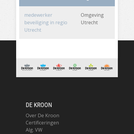
medewerker
Omgeving
beveiliging in regio
Utrecht
Utrecht
DE KROON
Over De Kroon
Certificeringen
Alg. VW