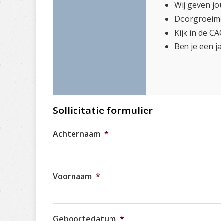
Wij geven jo
Doorgroeimo
Kijk in de C
Ben je een j
Sollicitatie formulier
Achternaam
*
Voornaam
*
Geboortedatum
*