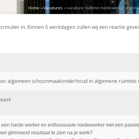
Home
Vacatures
vacature: fulltime medewerker algem
ormulier in. Binnen 5 werkdagen zullen wij een reactie geven o
ker algemeen schoonmaakonderhoud in algemene ruimtes i
eken!
jij een harde werker en enthousiaste medewerker met een pass
en glimmend resultaat te zien na je werk?