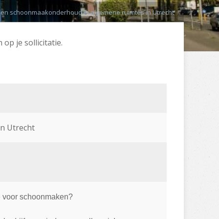
een schoonmaakonderhoud in algemene ruimtes in Utrecht
p je sollicitatie.
n Utrecht
ie voor schoonmaken?