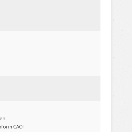
en.
onform CAO!