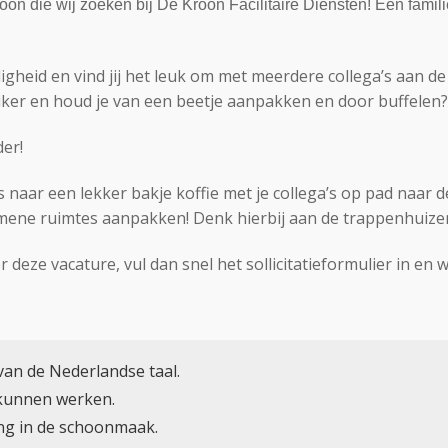
oon die wij zoeken bij De Kroon Facilitaire Diensten! Een famil
ligheid en vind jij het leuk om met meerdere collega’s aan de
suiker en houd je van een beetje aanpakken en door buffelen?
der!
s naar een lekker bakje koffie met je collega’s op pad naar de
gemene ruimtes aanpakken! Denk hierbij aan de trappenhuizen
 deze vacature, vul dan snel het sollicitatieformulier in en 
an de Nederlandse taal.
 kunnen werken.
ng in de schoonmaak.