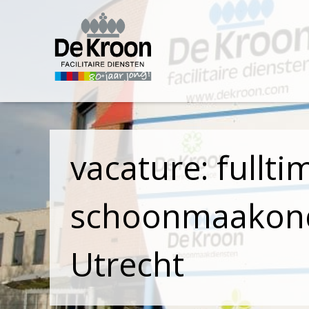
vacature: full
schoonmaakond
Utrecht