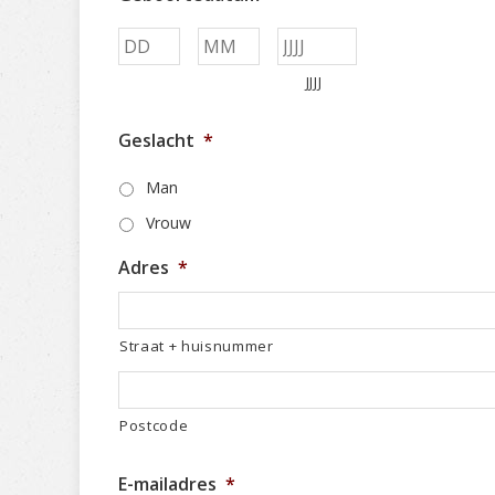
Dag
Maand
JJJJ
Geslacht
*
Man
Vrouw
Adres
*
Straat + huisnummer
Postcode
E-mailadres
*