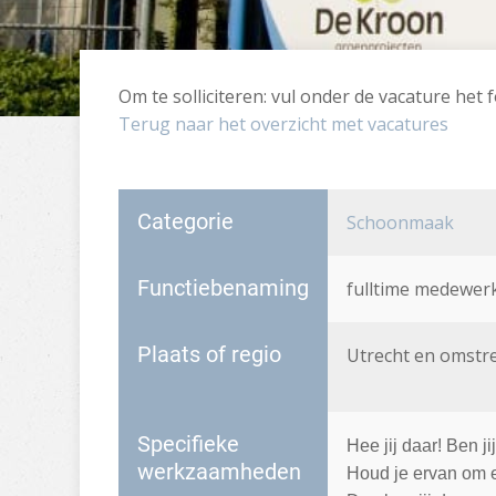
Om te solliciteren: vul onder de vacature het f
Terug naar het overzicht met vacatures
Categorie
Schoonmaak
Functiebenaming
fulltime medewer
Plaats of regio
Utrecht en omstr
Specifieke
Hee jij daar! Ben 
werkzaamheden
Houd je ervan om e