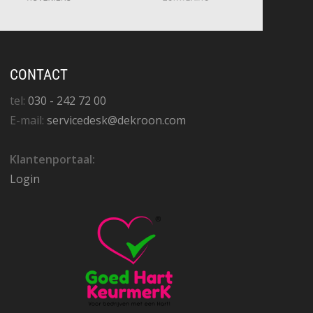
CONTACT
tel:
030 - 242 72 00
E-mail:
servicedesk@dekroon.com
Klantenportaal:
Login