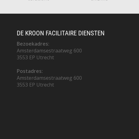
DE KROON FACILITAIRE DIENSTEN
Bezoekadres:
Amsterdamsestraatweg 600
3553 EP Utrecht
Postadres:
Amsterdamsestraatweg 600
3553 EP Utrecht