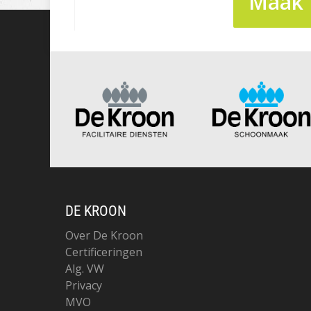
Maak 
DE KROON
Over De Kroon
Certificeringen
Alg. VW
Privacy
MVO