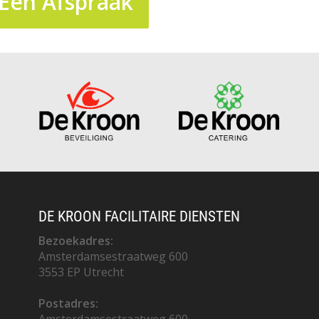
Een Afspraak
DE KROON FACILITAIRE DIENSTEN
Bezoekadres:
Amsterdamsestraatweg 600
3553 EP Utrecht
Postadres: