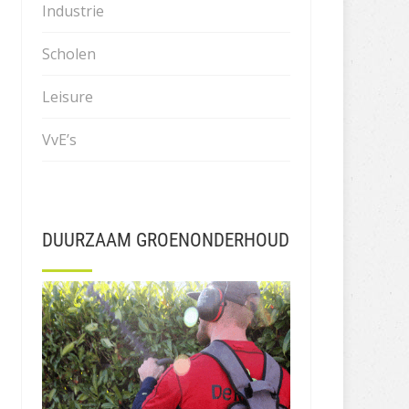
Industrie
Scholen
Leisure
VvE’s
DUURZAAM GROENONDERHOUD