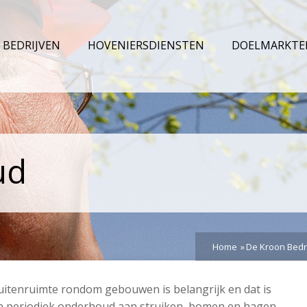
BEDRIJVEN
HOVENIERSDIENSTEN
DOELMARKTE
ud
Home
De Kroon Bedr
uitenruimte rondom gebouwen is belangrijk en dat is
 en periodiek onderhoud aan struiken, bomen en hagen