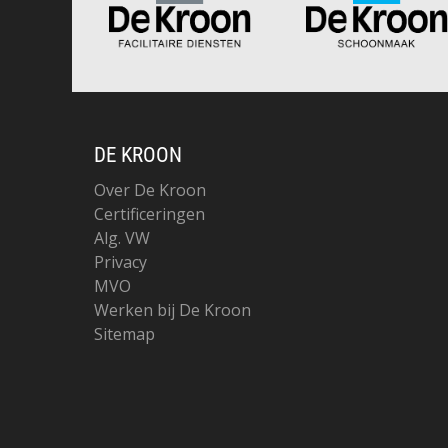
DE KROON
Over De Kroon
Certificeringen
Alg. VW
Privacy
MVO
Werken bij De Kroon
Sitemap