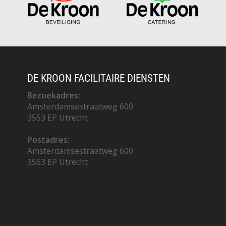
DE KROON FACILITAIRE DIENSTEN
Bezoekadres:
Amsterdamsestraatweg 600
3553 EP Utrecht
Postadres:
Amsterdamsestraatweg 600
3553 EP Utrecht