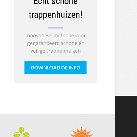
Echt schone
trappenhuizen!
Innovatieve methode voor
gegarandeerd schone en
veilige trappenhuizen
DOWNLOAD DE INFO