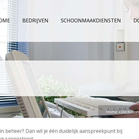
OME
BEDRIJVEN
SCHOONMAAKDIENSTEN
D
Home
De Kroon
n beheer? Dan wil je één duidelijk aanspreekpunt bij
 en rapporteert.